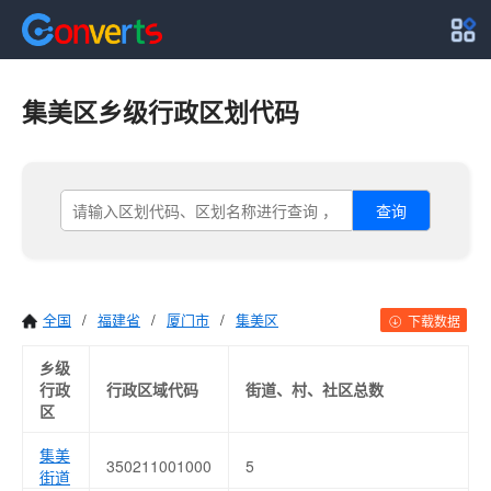
集美区乡级行政区划代码
查询
全国
/
福建省
/
厦门市
/
集美区
下载数据
乡级
行政
行政区域代码
街道、村、社区总数
区
集美
350211001000
5
街道