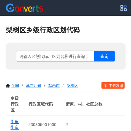
梨树区乡级行政区划代码
查询
全国
/
黑龙江省
/
鸡西市
/
梨树区
下载数据
乡级
行政
行政区域代码
街道、村、社区总数
区
街里
230305001000
2
街道