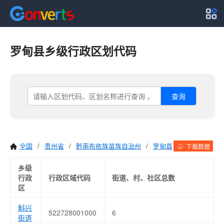
罗甸县乡级行政区划代码
查询
全国
/
贵州省
/
黔南布依族苗族自治州
/
罗甸县
下载数据
乡级
行政
行政区域代码
街道、村、社区总数
区
斛兴
522728001000
6
街道