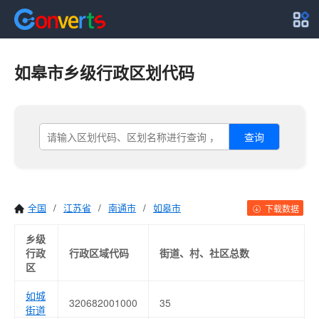
如皋市乡级行政区划代码
查询
全国
/
江苏省
/
南通市
/
如皋市
下载数据
乡级
行政
行政区域代码
街道、村、社区总数
区
如城
320682001000
35
街道