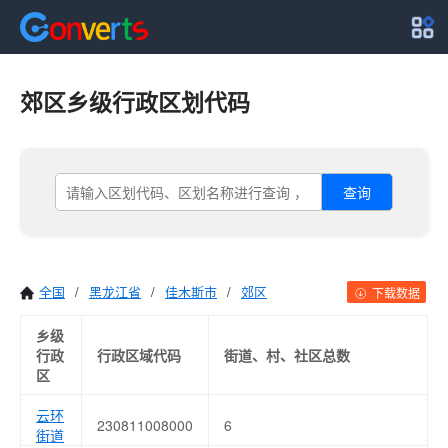
郊区乡级行政区划代码
查询
全国
/
黑龙江省
/
佳木斯市
/
郊区
下载数据
乡级
行政
行政区域代码
街道、村、社区总数
区
云环
230811008000
6
街道