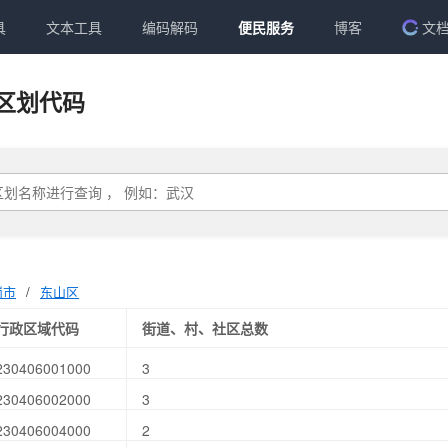
具
文本工具
编码解码
便民服务
博客
文
区划代码
岗市
/
东山区
行政区域代码
街道、村、社区总数
230406001000
3
230406002000
3
230406004000
2