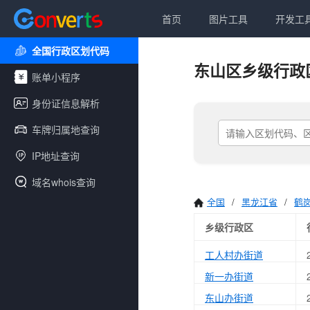
首页
图片工具
开发工
全国行政区划代码
东山区乡级行政
账单小程序
身份证信息解析
车牌归属地查询
IP地址查询
域名whois查询
全国
/
黑龙江省
/
鹤
乡级行政区
工人村办街道
新一办街道
东山办街道