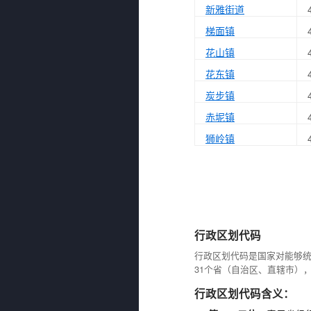
新雅街道
梯面镇
花山镇
花东镇
炭步镇
赤坭镇
狮岭镇
行政区划代码
行政区划代码是国家对能够
31个省（自治区、直辖市）
行政区划代码含义：