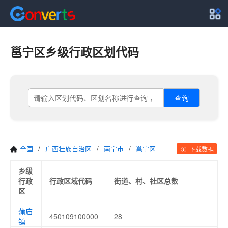
邕宁区乡级行政区划代码
查询
全国
/
广西壮族自治区
/
南宁市
/
邕宁区
下载数据
乡级
行政
行政区域代码
街道、村、社区总数
区
蒲庙
450109100000
28
镇