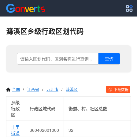
濂溪区乡级行政区划代码
查询
全国
/
江西省
/
九江市
/
濂溪区
下载数据
乡级
行政
行政区域代码
街道、村、社区总数
区
十里
360402001000
32
街道