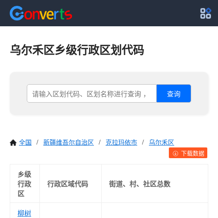
乌尔禾区乡级行政区划代码
查询
全国
/
新疆维吾尔自治区
/
克拉玛依市
/
乌尔禾区
下载数据
乡级
行政
行政区域代码
街道、村、社区总数
区
柳树