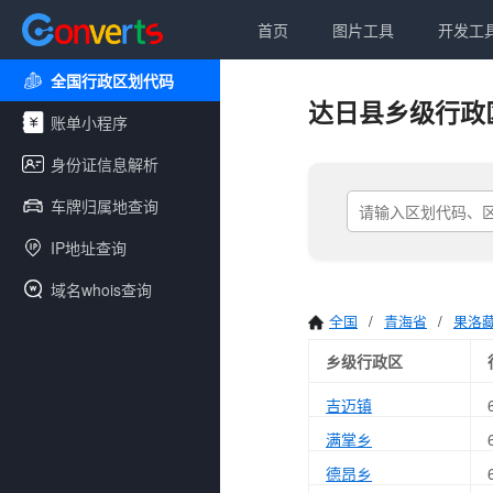
首页
图片工具
开发工
全国行政区划代码
达日县乡级行政
账单小程序
身份证信息解析
车牌归属地查询
IP地址查询
域名whois查询
全国
/
青海省
/
果洛
乡级行政区
吉迈镇
满掌乡
德昂乡