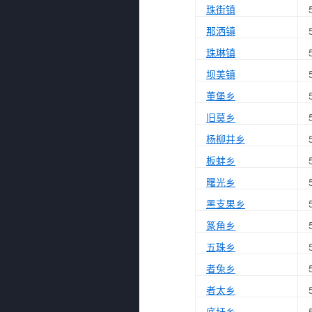
珠街镇
那洒镇
珠琳镇
坝美镇
董堡乡
旧莫乡
杨柳井乡
板蚌乡
曙光乡
黑支果乡
篆角乡
五珠乡
者兔乡
者太乡
底圩乡