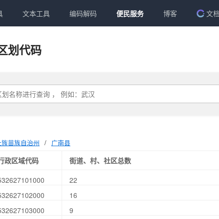
具
文本工具
编码解码
便民服务
博客
文
区划代码
壮族苗族自治州
/
广南县
行政区域代码
街道、村、社区总数
532627101000
22
532627102000
16
532627103000
9