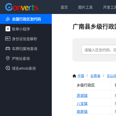
首页
图片工具
开发工
全国行政区划代码
广南县乡级行政
账单小程序
身份证信息解析
车牌归属地查询
IP地址查询
域名whois查询
全国
/
云南省
/
文山
乡级行政区
莲城镇
八宝镇
南屏镇