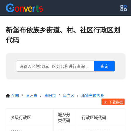
新堡布依族乡街道、村、社区行政区划
代码
查询
全国
/
贵州省
/
贵阳市
/
乌当区
/
新堡布依族乡
下载数据
城乡分
乡级行政区
行政区域代码
类代码