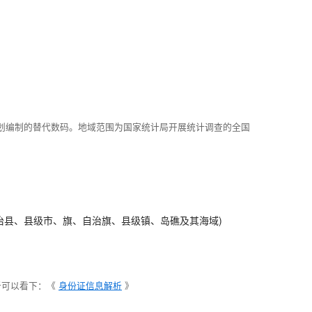
划编制的替代数码。地域范围为国家统计局开展统计调查的全国
治县、县级市、旗、自治旗、县级镇、岛礁及其海域)
析可以看下：《
身份证信息解析
》