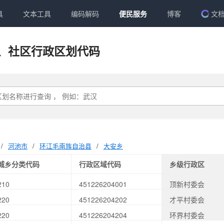
具
文本工具
编码解码
便民服务
博客
文
、社区行政区划代码
/
河池市
/
环江毛南族自治县
/
大安乡
城乡分类代码
行政区域代码
乡级行政区
210
451226204001
顶新村委会
220
451226204202
才平村委会
220
451226204204
环界村委会