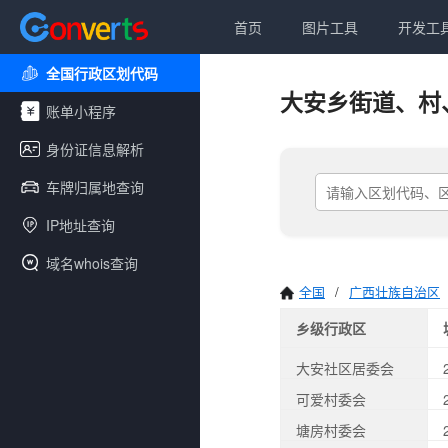
首页
图片工具
开发工
全国行政区划代码
大安乡街道、村
账单小程序
身份证信息解析
车牌归属地查询
IP地址查询
域名whois查询
全国
/
广西壮族自治区
乡级行政区
大安社区居委会
可爱村委会
塘房村委会