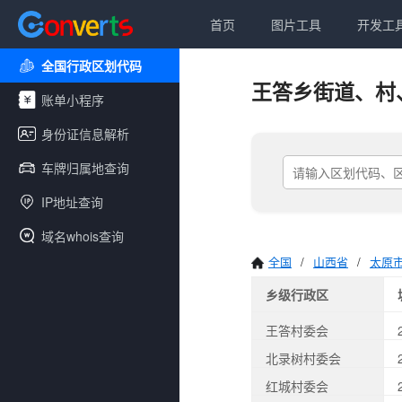
首页
图片工具
开发工
全国行政区划代码
王答乡街道、村
账单小程序
身份证信息解析
车牌归属地查询
IP地址查询
域名whois查询
全国
/
山西省
/
太原
乡级行政区
王答村委会
北录树村委会
红城村委会