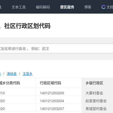
具
文本工具
编码解码
便民服务
博客
文
、社区行政区划代码
市
/
清徐县
/
王答乡
城乡分类代码
行政区域代码
乡级行政区
210
140121203200
大寨村委会
220
140121203204
赵家堡村委会
220
140121203207
黑城营村委会