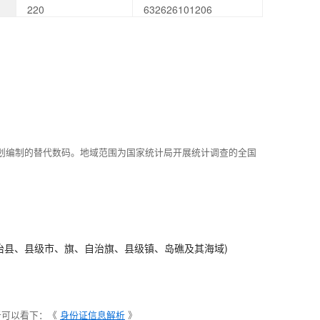
220
632626101206
划编制的替代数码。地域范围为国家统计局开展统计调查的全国
治县、县级市、旗、自治旗、县级镇、岛礁及其海域)
析可以看下：《
身份证信息解析
》