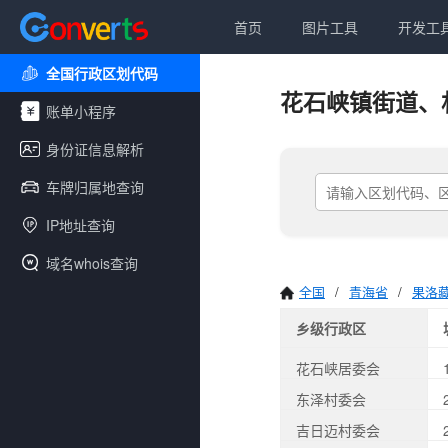
首页
图片工具
开发工
全国行政区划代码
花石峡镇街道、
账单小程序
身份证信息解析
车牌归属地查询
IP地址查询
域名whois查询
全国
/
青海省
/
果洛
乡级行政区
花石峡居委会
东泽村委会
吉日迈村委会