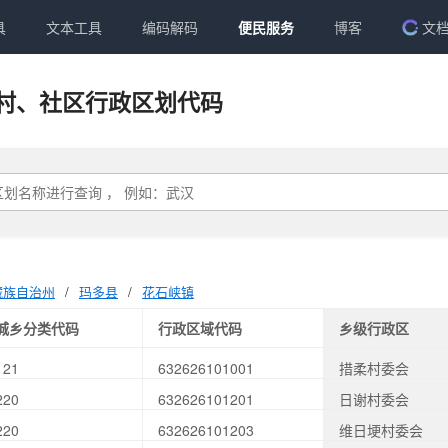
具
文本工具
编码解码
便民服务
博客
文
村、社区行政区划代码
藏族自治州
/
玛多县
/
花石峡镇
城乡分类代码
行政区域代码
乡级行政区
121
632626101001
措柔村委会
220
632626101201
日谢村委会
220
632626101203
维日埂村委会