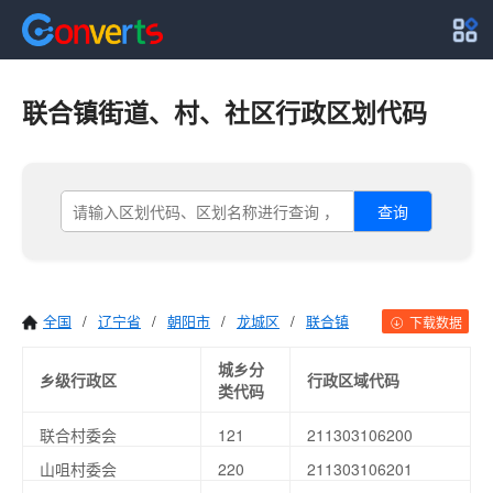
联合镇街道、村、社区行政区划代码
查询
全国
/
辽宁省
/
朝阳市
/
龙城区
/
联合镇
下载数据
城乡分
乡级行政区
行政区域代码
类代码
联合村委会
121
211303106200
山咀村委会
220
211303106201