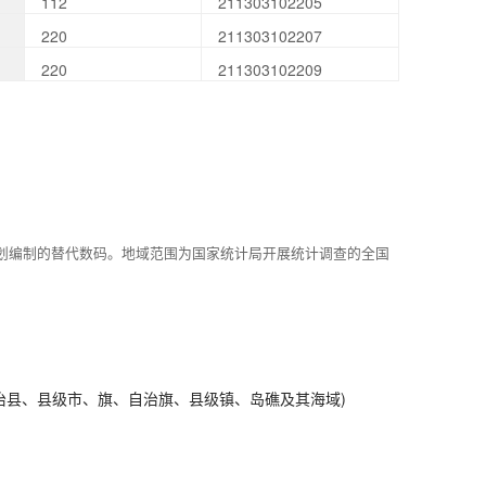
112
211303102205
220
211303102207
220
211303102209
划编制的替代数码。地域范围为国家统计局开展统计调查的全国
治县、县级市、旗、自治旗、县级镇、岛礁及其海域)