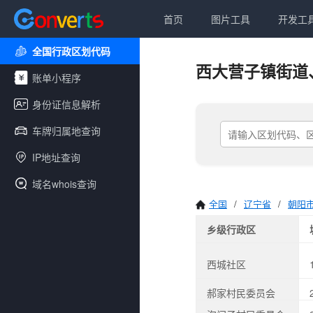
首页
图片工具
开发工
全国行政区划代码
西大营子镇街道
账单小程序
身份证信息解析
车牌归属地查询
IP地址查询
域名whois查询
全国
/
辽宁省
/
朝阳
乡级行政区
西城社区
郝家村民委员会