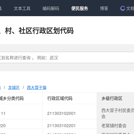
具
文本工具
编码解码
便民服务
博客
文
、村、社区行政区划代码
市
/
龙城区
/
西大营子镇
城乡分类代码
行政区域代码
乡级行政区
西大营子村民委
111
211303102001
会
220
211303102201
老窝铺村委会