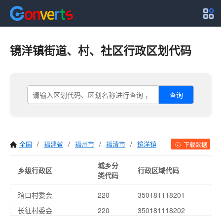
镜洋镇街道、村、社区行政区划代码
查询
全国
/
福建省
/
福州市
/
福清市
/
镜洋镇
下载数据
城乡分
乡级行政区
行政区域代码
类代码
琯口村委会
220
350181118201
长征村委会
220
350181118202