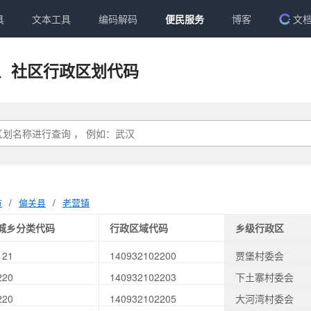
具
文本工具
编码解码
便民服务
博客
文
、社区行政区划代码
市
/
偏关县
/
老营镇
城乡分类代码
行政区域代码
乡级行政区
121
140932102200
贾堡村委会
220
140932102203
下土寨村委会
220
140932102205
大河湾村委会