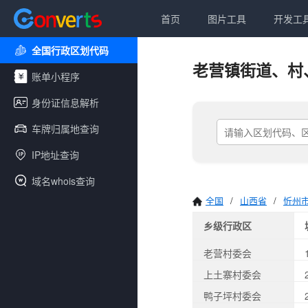
首页
图片工具
开发工
全国行政区划代码
老营镇街道、村
账单小程序
身份证信息解析
车牌归属地查询
IP地址查询
域名whois查询
全国
/
山西省
/
忻州
乡级行政区
老营村委会
上土寨村委会
鸭子坪村委会