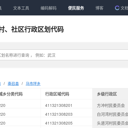
具
文本工具
编码解码
便民服务
博客
文
村、社区行政区划代码
市
/
南召县
/
马市坪乡
城乡分类代码
行政区域代码
乡级行政区
220
411321308201
方冲村民委员会
220
411321308203
白河湾村民委员
220
411321308205
头道河村民委员