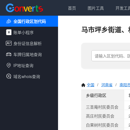
首页
图片工具
开发工
全国行政区划代码
马市坪乡街道、
账单小程序
身份证信息解析
车牌归属地查询
IP地址查询
域名whois查询
全国
/
河南省
/
南阳
乡级行政区
三圣庵村民委员会
高庄村民委员会
白果树村民委员会