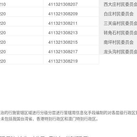
210
411321308207
西大庄村民委员
220
411321308209
白庄村民委员会
220
411321308211
三关庙村民委员
220
411321308213
转角石村民委员
220
411321308215
南坪村民委员会
220
411321308217
龙头沟村民委员
220
411321308219
统治的行施管辖区域进行分级分层进行管辖用信息化手段编制的对各层级行政区
，未包括我国台湾省、香港特别行政区和澳门特别行政区。