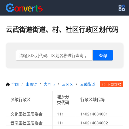
云武街道街道、村、社区行政区划代码
查询
全国
/
山西省
/
大同市
/
云冈区
/
云武街道
下载数据
城乡分
乡级行政区
行政区域代码
类代码
文化里社区居委会
111
140214034001
晋南里社区居委会
111
140214034002