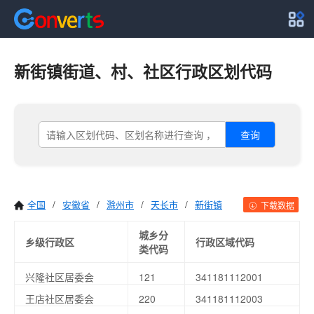
新街镇街道、村、社区行政区划代码
查询
全国
/
安徽省
/
滁州市
/
天长市
/
新街镇
下载数据
城乡分
乡级行政区
行政区域代码
类代码
兴隆社区居委会
121
341181112001
王店社区居委会
220
341181112003