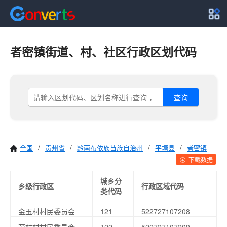
者密镇街道、村、社区行政区划代码
查询
全国
/
贵州省
/
黔南布依族苗族自治州
/
平塘县
/
者密镇
下载数据
城乡分
乡级行政区
行政区域代码
类代码
金玉村村民委员会
121
522727107208