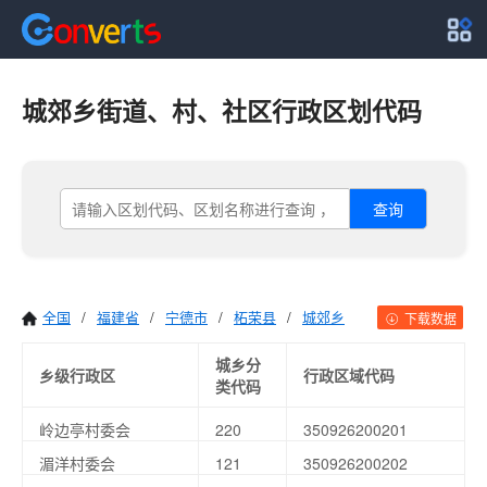
城郊乡街道、村、社区行政区划代码
查询
全国
/
福建省
/
宁德市
/
柘荣县
/
城郊乡
下载数据
城乡分
乡级行政区
行政区域代码
类代码
岭边亭村委会
220
350926200201
湄洋村委会
121
350926200202