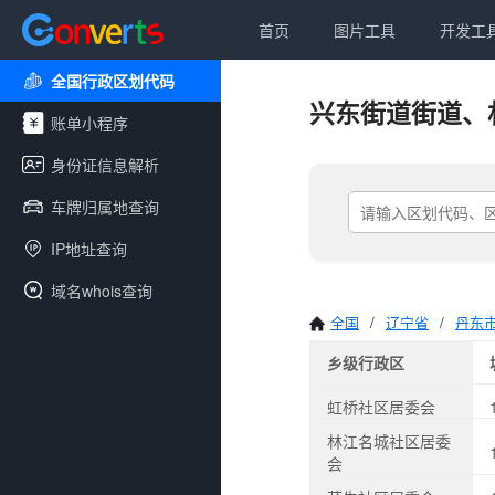
首页
图片工具
开发工
全国行政区划代码
兴东街道街道、
账单小程序
身份证信息解析
车牌归属地查询
IP地址查询
域名whois查询
全国
/
辽宁省
/
丹东
乡级行政区
虹桥社区居委会
林江名城社区居委
会