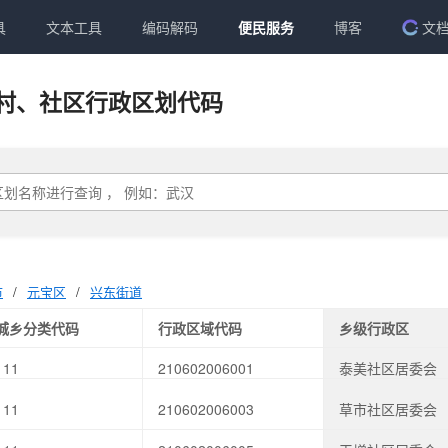
具
文本工具
编码解码
便民服务
博客
文
村、社区行政区划代码
市
/
元宝区
/
兴东街道
城乡分类代码
行政区域代码
乡级行政区
111
210602006001
泰美社区居委会
111
210602006003
草市社区居委会