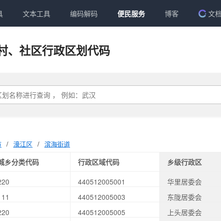
具
文本工具
编码解码
便民服务
博客
文
村、社区行政区划代码
市
/
濠江区
/
滨海街道
城乡分类代码
行政区域代码
乡级行政区
220
440512005001
华里居委会
111
440512005003
东陇居委会
220
440512005005
上头居委会