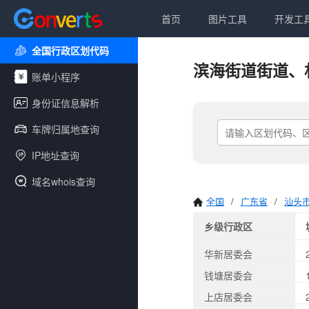
首页
图片工具
开发工
全国行政区划代码
滨海街道街道、
账单小程序
身份证信息解析
车牌归属地查询
IP地址查询
域名whois查询
全国
/
广东省
/
汕头
乡级行政区
华新居委会
钱塘居委会
上店居委会