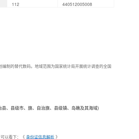
112
440512005008
划编制的替代数码。地域范围为国家统计局开展统计调查的全国
治县、县级市、旗、自治旗、县级镇、岛礁及其海域)
析可以看下：《
身份证信息解析
》