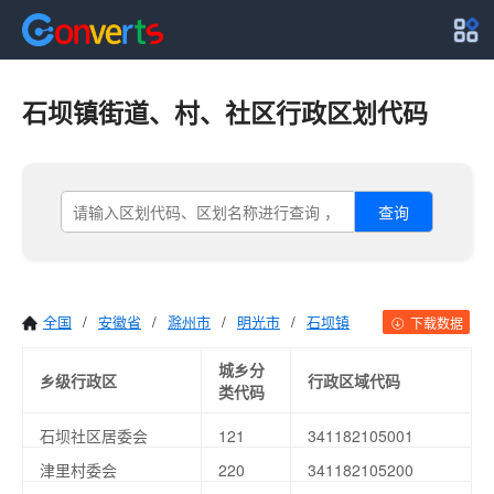
石坝镇街道、村、社区行政区划代码
查询
全国
/
安徽省
/
滁州市
/
明光市
/
石坝镇
下载数据
城乡分
乡级行政区
行政区域代码
类代码
石坝社区居委会
121
341182105001
津里村委会
220
341182105200