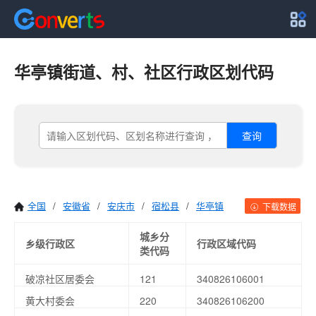
华亭镇街道、村、社区行政区划代码
查询
全国
/
安徽省
/
安庆市
/
宿松县
/
华亭镇
下载数据
城乡分
乡级行政区
行政区域代码
类代码
破凉社区居委会
121
340826106001
黄大村委会
220
340826106200