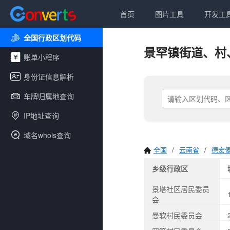
首页
图片工具
开发工
全国行政区划代码
景罕镇街道、村
账单小程序
身份证信息解析
车牌归属地查询
IP地址查询
域名whois查询
全国
/
云南省
/
德宏
乡级行政区
景塔社区居民委员
会
曼软村民委员会