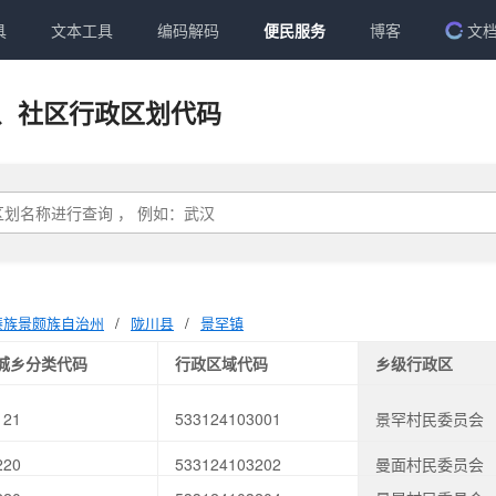
具
文本工具
编码解码
便民服务
博客
文
、社区行政区划代码
傣族景颇族自治州
/
陇川县
/
景罕镇
城乡分类代码
行政区域代码
乡级行政区
121
533124103001
景罕村民委员会
220
533124103202
曼面村民委员会