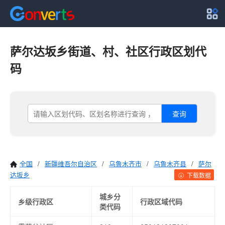
萨尔达坂乡街道、村、社区行政区划代
码
查询
全国
/
新疆维吾尔自治区
/
乌鲁木齐市
/
乌鲁木齐县
/
萨尔
达坂乡
下载数据
城乡分
乡级行政区
行政区域代码
类代码