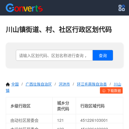
川山镇街道、村、社区行政区划代码
查询
全国
/
广西壮族自治区
/
河池市
/
环江毛南族自治县
/
川山
镇
下载数据
城乡分
乡级行政区
行政区域代码
类代码
由动社区居委会
121
451226103001