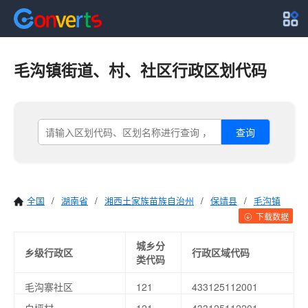
毛沟镇街道、村、社区行政区划代码
查询
全国
/
湖南省
/
湘西土家族苗族自治州
/
保靖县
/
毛沟镇
下载数据
城乡分
乡级行政区
行政区域代码
类代码
毛沟寨社区
121
433125112001