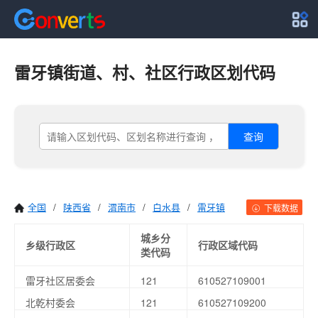
雷牙镇街道、村、社区行政区划代码
查询
全国
/
陕西省
/
渭南市
/
白水县
/
雷牙镇
下载数据
城乡分
乡级行政区
行政区域代码
类代码
雷牙社区居委会
121
610527109001
北乾村委会
121
610527109200