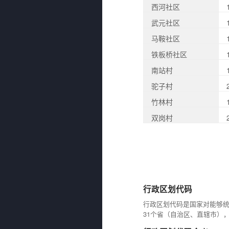
西河社区
武元社区
马鞍社区
铁板桥社区
南站村
驼子村
竹林村
双岗村
行政区划代码
行政区划代码是国家对能够
31个省（自治区、直辖市）