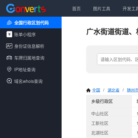
首页
图片工具
开发工
全国行政区划代码
广水街道街道、
账单小程序
身份证信息解析
车牌归属地查询
IP地址查询
域名whois查询
全国
/
湖北省
/
随州
乡级行政区
中山社区
工新社区
北湖社区