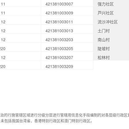
111
421381003007
强力社区
111
421381003009
芦兴社区
112
421381003011
流沙冲社区
112
421381003013
土门村
112
421381003203
南山村
220
421381003205
陡坡村
112
421381003207
松林村
220
421381003209
统治的行施管辖区域进行分级分层进行管辖用信息化手段编制的对各层级行政区
，未包括我国台湾省、香港特别行政区和澳门特别行政区。