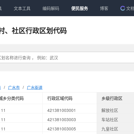
具
文本工具
编码解码
便民服务
博客
文
村、社区行政区划代码
市
/
广水市
/
广水街道
城乡分类代码
行政区域代码
乡级行政区
111
421381003001
解放社区
111
421381003003
车站社区
111
421381003005
九皇社区