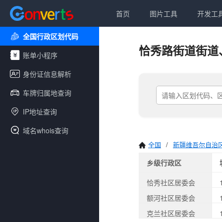
首页
图片工具
开发工
全国行政区划代码
恰秀路街道街道
账单小程序
身份证信息解析
车牌归属地查询
IP地址查询
域名whois查询
全国
/
新疆维吾尔自治
乡级行政区
恰秀社区居委会
额河社区居委会
克兰社区居委会