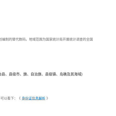
划编制的替代数码。地域范围为国家统计局开展统计调查的全国
治县、县级市、旗、自治旗、县级镇、岛礁及其海域)
析可以看下：《
身份证信息解析
》