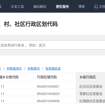
具
文本工具
编码解码
便民服务
博客
文
、村、社区行政区划代码
区
/
阿勒泰地区
/
阿勒泰市
/
恰秀路街道
城乡分类代码
行政区域代码
乡级行政区
111
654301004001
红石社区居委会
111
654301004003
雪都社区居委会
111
654301004005
红墩路社区居委