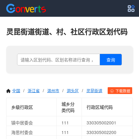
灵昆街道街道、村、社区行政区划代码
查询
全国
/
浙江省
/
温州市
/
洞头区
/
灵昆街道
下载数据
城乡分
乡级行政区
行政区域代码
类代码
镇中居委会
111
330305002001
海思村委会
111
330305002200