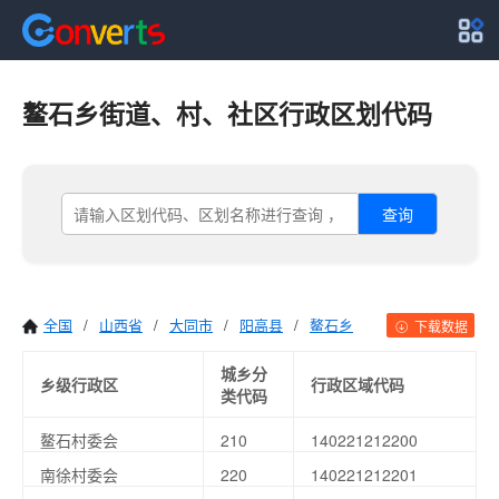
鳌石乡街道、村、社区行政区划代码
查询
全国
/
山西省
/
大同市
/
阳高县
/
鳌石乡
下载数据
城乡分
乡级行政区
行政区域代码
类代码
鳌石村委会
210
140221212200
南徐村委会
220
140221212201