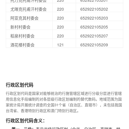
托万克托甫汗村委会
220
652922105201
尤喀克托甫汗村委会
220
652922105202
阿亚克其村委会
220
652922105203
新村村委会
220
652922105205
稻泉村村委会
220
652922105207
酒花楼村委会
121
652922105209
行政区划代码
行政区划代码是国家对能够统治的行施管辖区域进行分级分层进行管辖
用信息化手段编制的对各层级行政区划编制的替代数码。地域范围为国
家统计局开展统计调查的全国31个省（自治区、直辖市），未包括我国
台湾省、香港特别行政区和澳门特别行政区。
行政区划代码含义：
第一、二位：
表示省级行政区划（含省、自治区、直辖市、特