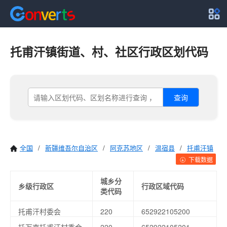
托甫汗镇街道、村、社区行政区划代码
查询
全国
/
新疆维吾尔自治区
/
阿克苏地区
/
温宿县
/
托甫汗镇
下载数据
城乡分
乡级行政区
行政区域代码
类代码
托甫汗村委会
220
652922105200