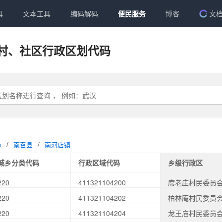
具
文本工具
编码解码
便民服务
博客
文
村、社区行政区划代码
市
/
南召县
/
南河店镇
城乡分类代码
行政区域代码
乡级行政区
220
411321104200
席老庄村民委员
220
411321104202
柏林庵村民委员
220
411321104204
龙王庙村民委员