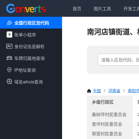
首页
图片工具
开发工
全国行政区划代码
南河店镇街道、
账单小程序
身份证信息解析
车牌归属地查询
IP地址查询
域名whois查询
全国
/
河南省
/
南阳
乡级行政区
桑树坪村民委员会
曾坪村民委员会
郭营村民委员会