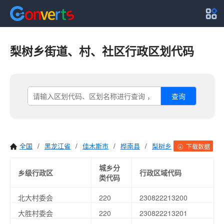
梨树乡街道、村、社区行政区划代码
查询
全国
/
黑龙江省
/
佳木斯市
/
桦南县
/
梨树乡
下载数据
城乡分
乡级行政区
行政区域代码
类代码
北大村委会
220
230822213200
大胜村委会
220
230822213201