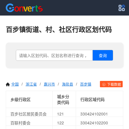
百步镇街道、村、社区行政区划代码
查询
全国
/
浙江省
/
嘉兴市
/
海盐县
/
百步镇
下载数据
城乡分
乡级行政区
行政区域代码
类代码
百步社区居民委员会
121
330424102001
百联村委会
122
330424102200