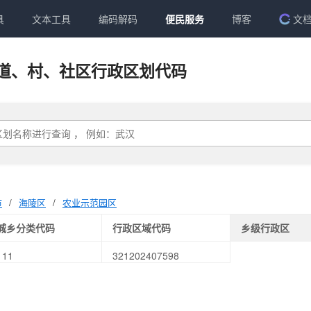
具
文本工具
编码解码
便民服务
博客
文
道、村、社区行政区划代码
市
/
海陵区
/
农业示范园区
城乡分类代码
行政区域代码
乡级行政区
111
321202407598