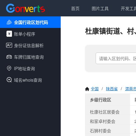
首页
图片工具
开发工
全国行政区划代码
杜康镇街道、村
账单小程序
身份证信息解析
车牌归属地查询
IP地址查询
域名whois查询
全国
/
陕西省
/
渭南
乡级行政区
杜康社区居委会
和家卓村委会
石狮村委会