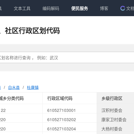
具
文本工具
编码解码
便民服务
博客
文
、社区行政区划代码
市
/
白水县
/
杜康镇
城乡分类代码
行政区域代码
乡级行政区
122
610527103001
汉积村委会
220
610527103202
康家卫村委会
220
610527103204
大杨村委会