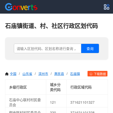
石庙镇街道、村、社区行政区划代码
查询
全国
/
山东省
/
滨州市
/
惠民县
/
石庙镇
下载数据
城乡分
乡级行政区
行政区域代码
类代码
石庙中心联村村民委
121
371621101327
员会
御史联村村民委员会
220
371621101328