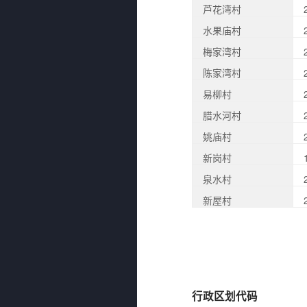
芦花湾村
水果庙村
梅家湾村
陈家湾村
易柳村
腊水河村
姚庙村
新岗村
泉水村
新屋村
行政区划代码