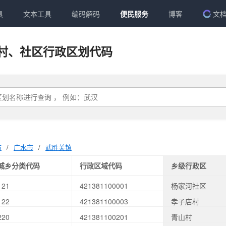
具
文本工具
编码解码
便民服务
博客
文
村、社区行政区划代码
市
/
广水市
/
武胜关镇
城乡分类代码
行政区域代码
乡级行政区
121
421381100001
杨家河社区
122
421381100003
孝子店村
220
421381100201
青山村