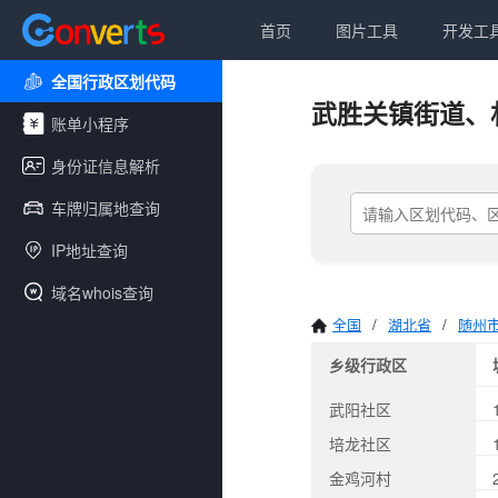
首页
图片工具
开发工
全国行政区划代码
武胜关镇街道、
账单小程序
身份证信息解析
车牌归属地查询
IP地址查询
域名whois查询
全国
/
湖北省
/
随州
乡级行政区
武阳社区
培龙社区
金鸡河村