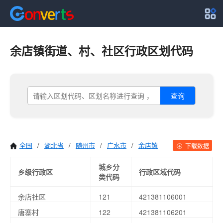
余店镇街道、村、社区行政区划代码
查询
全国
/
湖北省
/
随州市
/
广水市
/
余店镇
下载数据
城乡分
乡级行政区
行政区域代码
类代码
余店社区
121
421381106001
唐寨村
122
421381106201