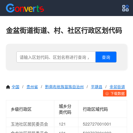
金盆街道街道、村、社区行政区划代码
查询
全国
/
贵州省
/
黔南布依族苗族自治州
/
平塘县
/
金盆街道
下载数据
城乡分
乡级行政区
行政区域代码
类代码
玉池社区居民委员会
121
522727001001