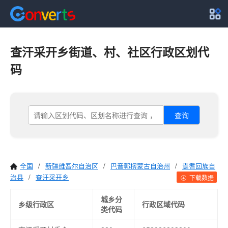
查汗采开乡街道、村、社区行政区划代
码
查询
全国
/
新疆维吾尔自治区
/
巴音郭楞蒙古自治州
/
焉耆回族自
治县
/
查汗采开乡
下载数据
城乡分
乡级行政区
行政区域代码
类代码