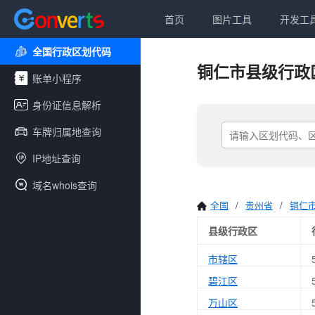
首页
图片工具
开发工
全国行政区划代码
铜仁市县级行政
账单小程序
身份证信息解析
车牌归属地查询
IP地址查询
域名whois查询
全国
/
贵州省
/
铜仁
县级行政区
市辖区
碧江区
万山区